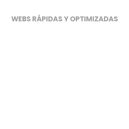
DISEÑOS WEB
WEBS RÁPIDAS Y OPTIMIZADAS
Diseño Responsive
Nuestras páginas web están adaptadas a dispositivos
móviles y cualquier otro dispositivo. Gran parte de las
visitas que recibe tu sitio web serán desde el móvil, por
ello, trabajamos “Mobile First”.
Optimizadas para SEO
Entregamos los diseños web optimizados para el
posicionamiento orgánico o SEO, con una arquitectura